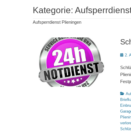
Kategorie:
Aufsperrdiens
Aufsperrdienst Plieningen
Sch
Poste
2. 
on
Schlü
Plie
Festp
Katego
Auf
Briefk
Einbr
Garag
Plieni
verlor
Schlüs