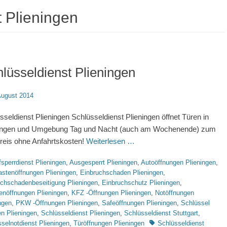
t Plieningen
lüsseldienst Plieningen
d
August 2014
sseldienst Plieningen Schlüsseldienst Plieningen öffnet Türen in
ningen und Umgebung Tag und Nacht (auch am Wochenende) zum
reis ohne Anfahrtskosten!
Weiterlesen …
rien
sperrdienst Plieningen
,
Ausgesperrt Plieningen
,
Autoöffnungen Plieningen
,
astenöffnungen Plieningen
,
Einbruchschaden Plieningen
,
uchschadenbeseitigung Plieningen
,
Einbruchschutz Plieningen
,
enöffnungen Plieningen
,
KFZ -Öffnungen Plieningen
,
Notöffnungen
ngen
,
PKW -Öffnungen Plieningen
,
Safeöffnungen Plieningen
,
Schlüssel
en Plieningen
,
Schlüsseldienst Plieningen
,
Schlüsseldienst Stuttgart
,
Schlagworte
selnotdienst Plieningen
,
Türöffnungen Plieningen
Schlüsseldienst