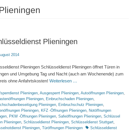
Plieningen
lüsseldienst Plieningen
d
August 2014
sseldienst Plieningen Schlüsseldienst Plieningen öffnet Türen in
ningen und Umgebung Tag und Nacht (auch am Wochenende) zum
reis ohne Anfahrtskosten!
Weiterlesen …
rien
sperrdienst Plieningen
,
Ausgesperrt Plieningen
,
Autoöffnungen Plieningen
,
astenöffnungen Plieningen
,
Einbruchschaden Plieningen
,
uchschadenbeseitigung Plieningen
,
Einbruchschutz Plieningen
,
enöffnungen Plieningen
,
KFZ -Öffnungen Plieningen
,
Notöffnungen
ngen
,
PKW -Öffnungen Plieningen
,
Safeöffnungen Plieningen
,
Schlüssel
en Plieningen
,
Schlüsseldienst Plieningen
,
Schlüsseldienst Stuttgart
,
Schlagworte
selnotdienst Plieningen
,
Türöffnungen Plieningen
Schlüsseldienst