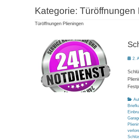
Kategorie:
Türöffnungen 
Türöffnungen Plieningen
Sch
Poste
2. 
on
Schlü
Plie
Festp
Katego
Auf
Briefk
Einbr
Garag
Plieni
verlor
Schlüs