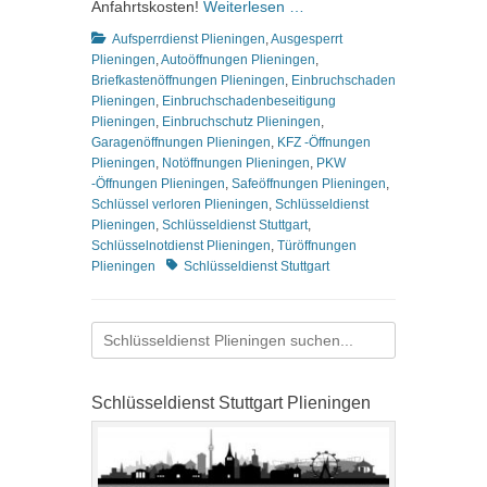
Anfahrtskosten!
Weiterlesen …
Kategorien
Aufsperrdienst Plieningen
,
Ausgesperrt
Plieningen
,
Autoöffnungen Plieningen
,
Briefkastenöffnungen Plieningen
,
Einbruchschaden
Plieningen
,
Einbruchschadenbeseitigung
Plieningen
,
Einbruchschutz Plieningen
,
Garagenöffnungen Plieningen
,
KFZ -Öffnungen
Plieningen
,
Notöffnungen Plieningen
,
PKW
-Öffnungen Plieningen
,
Safeöffnungen Plieningen
,
Schlüssel verloren Plieningen
,
Schlüsseldienst
Plieningen
,
Schlüsseldienst Stuttgart
,
Schlüsselnotdienst Plieningen
,
Türöffnungen
Schlagworte
Plieningen
Schlüsseldienst Stuttgart
Suchen
nach:
Schlüsseldienst Stuttgart Plieningen