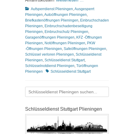
Anfahrtskosten!
Weiterlesen …
Kategorien
Aufsperrdienst Plieningen
,
Ausgesperrt
Plieningen
,
Autoöffnungen Plieningen
,
Briefkastenöffnungen Plieningen
,
Einbruchschaden
Plieningen
,
Einbruchschadenbeseitigung
Plieningen
,
Einbruchschutz Plieningen
,
Garagenöffnungen Plieningen
,
KFZ -Öffnungen
Plieningen
,
Notöffnungen Plieningen
,
PKW
-Öffnungen Plieningen
,
Safeöffnungen Plieningen
,
Schlüssel verloren Plieningen
,
Schlüsseldienst
Plieningen
,
Schlüsseldienst Stuttgart
,
Schlüsselnotdienst Plieningen
,
Türöffnungen
Schlagworte
Plieningen
Schlüsseldienst Stuttgart
Suchen
nach:
Schlüsseldienst Stuttgart Plieningen