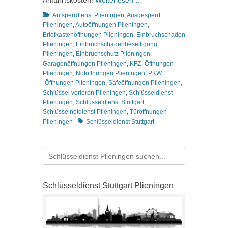
Anfahrtskosten!
Weiterlesen …
Kategorien
Aufsperrdienst Plieningen
,
Ausgesperrt
Plieningen
,
Autoöffnungen Plieningen
,
Briefkastenöffnungen Plieningen
,
Einbruchschaden
Plieningen
,
Einbruchschadenbeseitigung
Plieningen
,
Einbruchschutz Plieningen
,
Garagenöffnungen Plieningen
,
KFZ -Öffnungen
Plieningen
,
Notöffnungen Plieningen
,
PKW
-Öffnungen Plieningen
,
Safeöffnungen Plieningen
,
Schlüssel verloren Plieningen
,
Schlüsseldienst
Plieningen
,
Schlüsseldienst Stuttgart
,
Schlüsselnotdienst Plieningen
,
Türöffnungen
Schlagworte
Plieningen
Schlüsseldienst Stuttgart
Suchen
nach:
Schlüsseldienst Stuttgart Plieningen